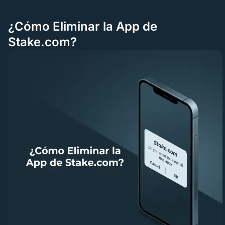
¿Cómo Eliminar la App de
Stake.com?