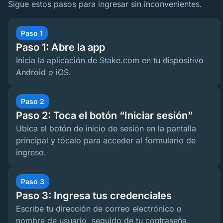
Sigue estos pasos para ingresar sin inconvenientes.
Paso 1
Paso 1: Abre la app
Inicia la aplicación de Stake.com en tu dispositivo
Android o iOS.
Paso 2
Paso 2: Toca el botón “Iniciar sesión”
Ubica el botón de inicio de sesión en la pantalla
principal y tócalo para acceder al formulario de
ingreso.
Paso 3
Paso 3: Ingresa tus credenciales
Escribe tu dirección de correo electrónico o
nombre de usuario, seguido de tu contraseña.