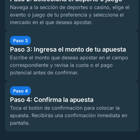
Navega a la sección de deportes o casino, elige el
evento o juego de tu preferencia y selecciona el
mercado en el que deseas apostar.
Paso 3
Paso 3: Ingresa el monto de tu apuesta
Escribe el monto que deseas apostar en el campo
correspondiente y revisa la cuota o el pago
potencial antes de confirmar.
Paso 4
Paso 4: Confirma la apuesta
Toca el botón de confirmación para colocar la
apuesta. Recibirás una confirmación inmediata en
pantalla.