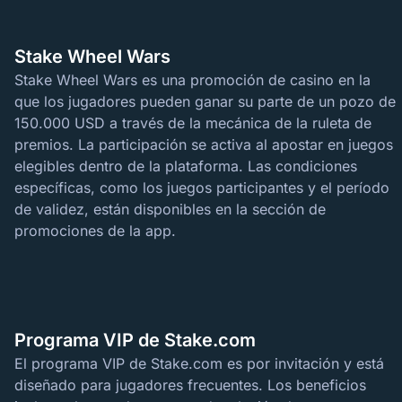
Stake Wheel Wars
Stake Wheel Wars es una promoción de casino en la
que los jugadores pueden ganar su parte de un pozo de
150.000 USD a través de la mecánica de la ruleta de
premios. La participación se activa al apostar en juegos
elegibles dentro de la plataforma. Las condiciones
específicas, como los juegos participantes y el período
de validez, están disponibles en la sección de
promociones de la app.
Programa VIP de Stake.com
El programa VIP de Stake.com es por invitación y está
diseñado para jugadores frecuentes. Los beneficios