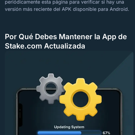
periódicamente esta página para verificar si hay una
versión más reciente del APK disponible para Android.
Por Qué Debes Mantener la App de
Stake.com Actualizada