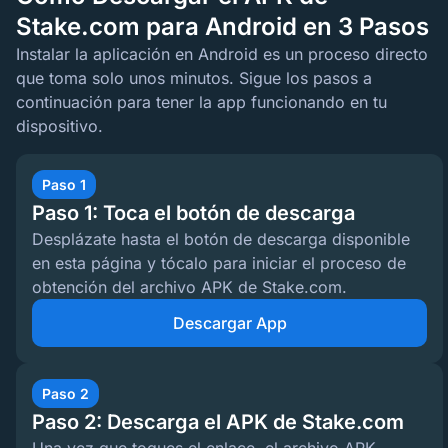
Stake.com para Android en 3 Pasos
Instalar la aplicación en Android es un proceso directo
que toma solo unos minutos. Sigue los pasos a
continuación para tener la app funcionando en tu
dispositivo.
Paso 1
Paso 1: Toca el botón de descarga
Desplázate hasta el botón de descarga disponible
en esta página y tócalo para iniciar el proceso de
obtención del archivo APK de Stake.com.
Descargar App
Paso 2
Paso 2: Descarga el APK de Stake.com
Una vez que toques el enlace, el archivo APK