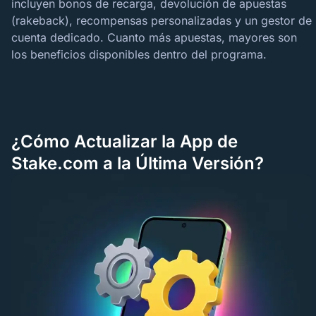
incluyen bonos de recarga, devolución de apuestas
(rakeback), recompensas personalizadas y un gestor de
cuenta dedicado. Cuanto más apuestas, mayores son
los beneficios disponibles dentro del programa.
¿Cómo Actualizar la App de
Stake.com a la Última Versión?