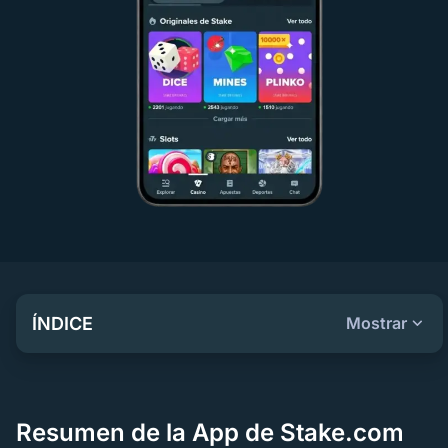
ÍNDICE
Mostrar
Resumen de la App de Stake.com