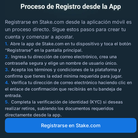
Registrarse en Stake.com desde la aplicación móvil es
un proceso directo. Sigue estos pasos para crear tu
cuenta y comenzar a apostar.
Abre la app de Stake.com en tu dispositivo y toca el botón
“Registrarse” en la pantalla principal.
Ingresa tu dirección de correo electrónico, crea una
contraseña segura y elige un nombre de usuario único.
Acepta los términos y condiciones de la plataforma y
confirma que tienes la edad mínima requerida para jugar.
Verifica tu dirección de correo electrónico haciendo clic en
el enlace de confirmación que recibirás en tu bandeja de
entrada.
Completa la verificación de identidad (KYC) si deseas
realizar retiros, subiendo los documentos requeridos
directamente desde la app.
Registrarse en Stake.com