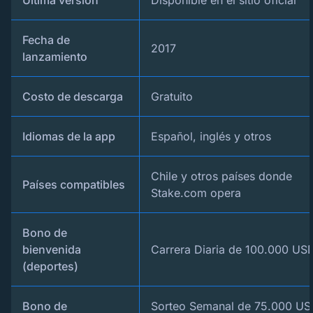
Fecha de
2017
lanzamiento
Costo de descarga
Gratuito
Idiomas de la app
Español, inglés y otros
Chile y otros países donde
Países compatibles
Stake.com opera
Bono de
bienvenida
Carrera Diaria de 100.000 US
(deportes)
Bono de
Sorteo Semanal de 75.000 US