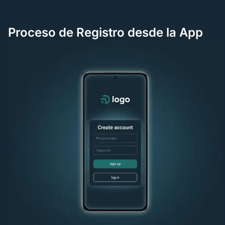
Proceso de Registro desde la App