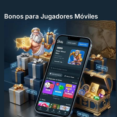
Bonos para Jugadores Móviles