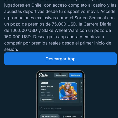
jugadores en Chile, con acceso completo al casino y las
apuestas deportivas desde tu dispositivo móvil. Accede
a promociones exclusivas como el Sorteo Semanal con
un pozo de premios de 75.000 USD, la Carrera Diaria
de 100.000 USD y Stake Wheel Wars con un pozo de
150.000 USD. Descarga la app ahora y empieza a
competir por premios reales desde el primer inicio de
sesión.
Descargar App