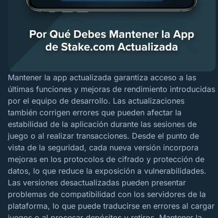
Mantener la app actualizada garantiza acceso a las
últimas funciones y mejoras de rendimiento introducidas
por el equipo de desarrollo. Las actualizaciones
también corrigen errores que pueden afectar la
estabilidad de la aplicación durante las sesiones de
juego o al realizar transacciones. Desde el punto de
vista de la seguridad, cada nueva versión incorpora
mejoras en los protocolos de cifrado y protección de
datos, lo que reduce la exposición a vulnerabilidades.
Las versiones desactualizadas pueden presentar
problemas de compatibilidad con los servidores de la
plataforma, lo que puede traducirse en errores al cargar
juegos o al procesar depósitos y retiros. Mantener la