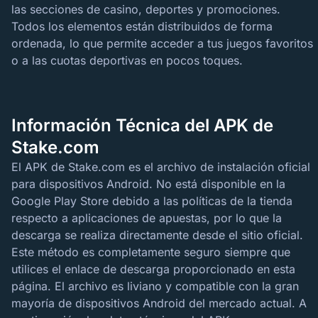
las secciones de casino, deportes y promociones.
Todos los elementos están distribuidos de forma
ordenada, lo que permite acceder a tus juegos favoritos
o a las cuotas deportivas en pocos toques.
Información Técnica del APK de
Stake.com
El APK de Stake.com es el archivo de instalación oficial
para dispositivos Android. No está disponible en la
Google Play Store debido a las políticas de la tienda
respecto a aplicaciones de apuestas, por lo que la
descarga se realiza directamente desde el sitio oficial.
Este método es completamente seguro siempre que
utilices el enlace de descarga proporcionado en esta
página. El archivo es liviano y compatible con la gran
mayoría de dispositivos Android del mercado actual. A