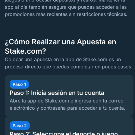
app al día también asegura que puedas acceder a las
promociones más recientes sin restricciones técnicas.
¿Cómo Realizar una Apuesta en
Stake.com?
Colocar una apuesta en la app de Stake.com es un
proceso directo que puedes completar en pocos pasos.
Paso 1
Paso 1: Inicia sesión en tu cuenta
Abre la app de Stake.com e ingresa con tu correo
electrónico y contraseña para acceder a tu cuenta.
Paso 2
Paso 2: Selecciona el deporte o juego