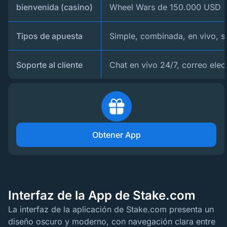
bienvenida (casino)
Wheel Wars de 150.000 USD
Tipos de apuesta
Simple, combinada, en vivo, s
Soporte al cliente
Chat en vivo 24/7, correo elec
Obtener App
Interfaz de la App de Stake.com
La interfaz de la aplicación de Stake.com presenta un
diseño oscuro y moderno, con navegación clara entre