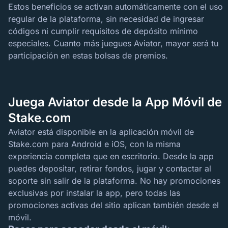
Estos beneficios se activan automáticamente con el uso
regular de la plataforma, sin necesidad de ingresar
códigos ni cumplir requisitos de depósito mínimo
especiales. Cuanto más juegues Aviator, mayor será tu
participación en estas bolsas de premios.
Juega Aviator desde la App Móvil de
Stake.com
Aviator está disponible en la aplicación móvil de
Stake.com para Android e iOS, con la misma
experiencia completa que en escritorio. Desde la app
puedes depositar, retirar fondos, jugar y contactar al
soporte sin salir de la plataforma. No hay promociones
exclusivas por instalar la app, pero todas las
promociones activas del sitio aplican también desde el
móvil.