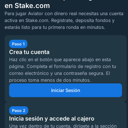
en Stake.com
Para jugar Aviator con dinero real necesitas una cuenta
activa en Stake.com. Regístrate, deposita fondos y
estarás listo para tu primera ronda en minutos.
Paso 1
Crea tu cuenta
Haz clic en el botón que aparece abajo en esta
página. Completa el formulario de registro con tu
correo electrónico y una contraseña segura. El
proceso toma menos de dos minutos.
Iniciar Sesión
Paso 2
Inicia sesión y accede al cajero
Una vez dentro de tu cuenta, dirígete a la sección