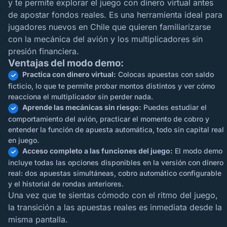
y te permite explorar el juego con dinero virtual antes
de apostar fondos reales. Es una herramienta ideal para
jugadores nuevos en Chile que quieren familiarizarse
con la mecánica del avión y los multiplicadores sin
presión financiera.
Ventajas del modo demo:
Practica con dinero virtual:
Colocas apuestas con saldo
ficticio, lo que te permite probar montos distintos y ver cómo
reacciona el multiplicador sin perder nada.
Aprende las mecánicas sin riesgo:
Puedes estudiar el
comportamiento del avión, practicar el momento de cobro y
entender la función de apuesta automática, todo sin capital real
en juego.
Acceso completo a las funciones del juego:
El modo demo
incluye todas las opciones disponibles en la versión con dinero
real: dos apuestas simultáneas, cobro automático configurable
y el historial de rondas anteriores.
Una vez que te sientas cómodo con el ritmo del juego,
la transición a las apuestas reales es inmediata desde la
misma pantalla.