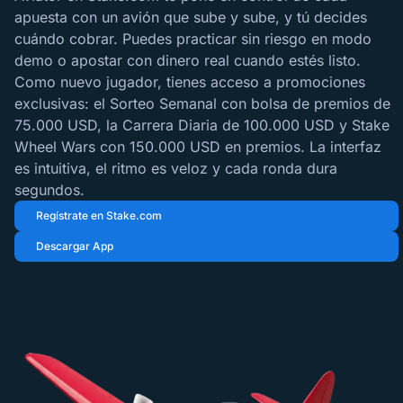
apuesta con un avión que sube y sube, y tú decides
cuándo cobrar. Puedes practicar sin riesgo en modo
demo o apostar con dinero real cuando estés listo.
Como nuevo jugador, tienes acceso a promociones
exclusivas: el Sorteo Semanal con bolsa de premios de
75.000 USD, la Carrera Diaria de 100.000 USD y Stake
Wheel Wars con 150.000 USD en premios. La interfaz
es intuitiva, el ritmo es veloz y cada ronda dura
segundos.
Regístrate en Stake.com
Descargar App