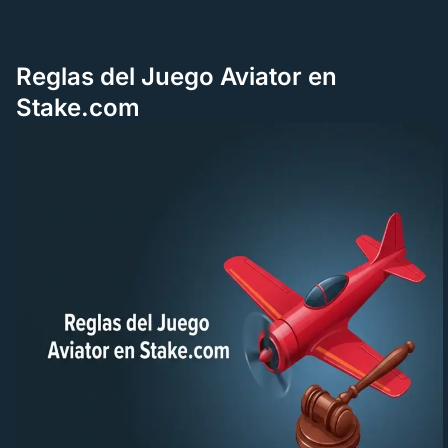
Reglas del Juego Aviator en
Stake.com