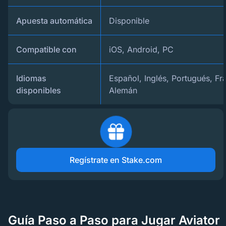
Apuesta automática
Disponible
Compatible con
iOS, Android, PC
Idiomas
Español, Inglés, Portugués, Fr
disponibles
Alemán
Regístrate en Stake.com
Guía Paso a Paso para Jugar Aviator