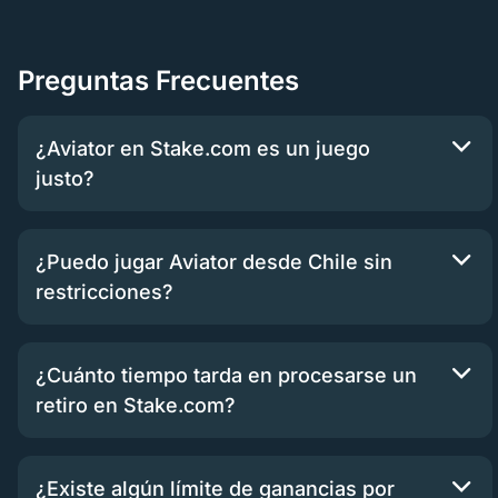
Preguntas Frecuentes
¿Aviator en Stake.com es un juego
justo?
¿Puedo jugar Aviator desde Chile sin
restricciones?
¿Cuánto tiempo tarda en procesarse un
retiro en Stake.com?
¿Existe algún límite de ganancias por