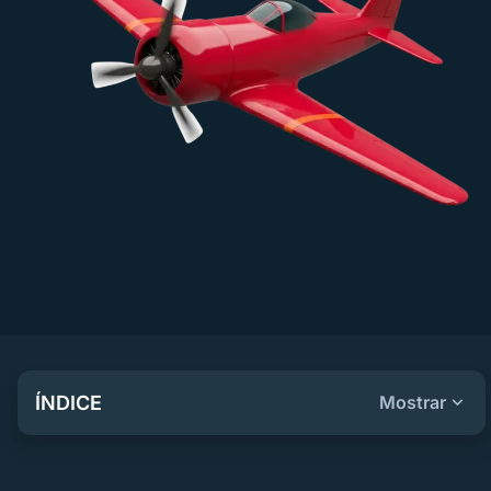
ÍNDICE
Mostrar