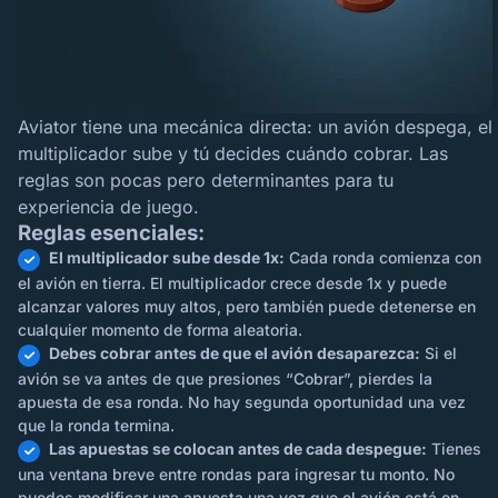
Aviator tiene una mecánica directa: un avión despega, el
multiplicador sube y tú decides cuándo cobrar. Las
reglas son pocas pero determinantes para tu
experiencia de juego.
Reglas esenciales:
El multiplicador sube desde 1x:
Cada ronda comienza con
el avión en tierra. El multiplicador crece desde 1x y puede
alcanzar valores muy altos, pero también puede detenerse en
cualquier momento de forma aleatoria.
Debes cobrar antes de que el avión desaparezca:
Si el
avión se va antes de que presiones “Cobrar”, pierdes la
apuesta de esa ronda. No hay segunda oportunidad una vez
que la ronda termina.
Las apuestas se colocan antes de cada despegue:
Tienes
una ventana breve entre rondas para ingresar tu monto. No
puedes modificar una apuesta una vez que el avión está en