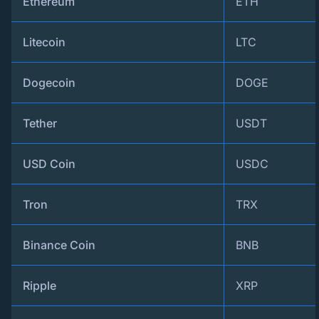
Ethereum
ETH
Litecoin
LTC
Dogecoin
DOGE
Tether
USDT
USD Coin
USDC
Tron
TRX
Binance Coin
BNB
Ripple
XRP