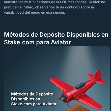
muestra los multiplicadores de las últimas rondas. Si bien no
predicen el futuro, observarlos te da contexto sobre la
variabilidad del juego en esa sesión.
Métodos de Depósito Disponibles en
Stake.com para Aviator