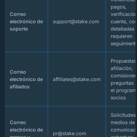
pagos,
Correo
verificació
electrónico de
support@stake.com
cuenta, con
soporte
detalladas
requieren
seguimient
Propuestas
afiliación,
Correo
comisiones
electrónico de
affiliates@stake.com
preguntas 
afiliados
el program
socios
Solicitudes
Correo
medios de
electrónico de
comunicaci
pr@stake.com
prensa y
cobertura