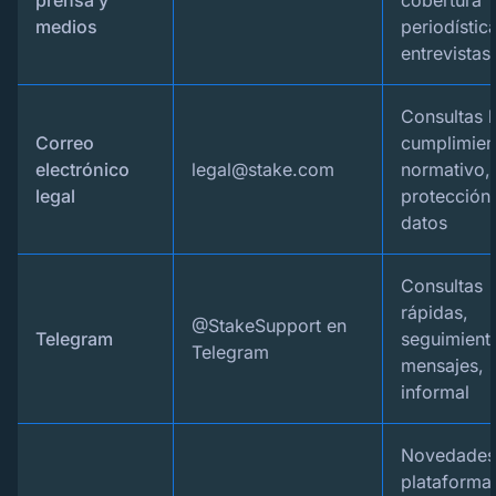
medios
periodística
entrevistas
Consultas l
Correo
cumplimien
electrónico
legal@stake.com
normativo,
legal
protección
datos
Consultas
rápidas,
@StakeSupport en
Telegram
seguimient
Telegram
mensajes, 
informal
Novedades 
plataforma