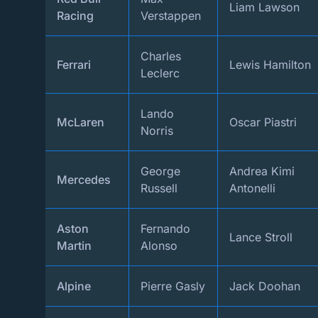
Liam Lawson
Racing
Verstappen
Charles
Ferrari
Lewis Hamilton
Leclerc
Lando
McLaren
Oscar Piastri
Norris
George
Andrea Kimi
Mercedes
Russell
Antonelli
Aston
Fernando
Lance Stroll
Martin
Alonso
Alpine
Pierre Gasly
Jack Doohan