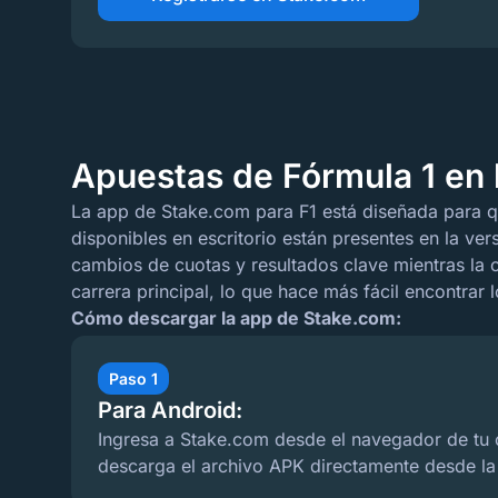
Apuestas de Fórmula 1 en
La app de Stake.com para F1 está diseñada para q
disponibles en escritorio están presentes en la ver
cambios de cuotas y resultados clave mientras la c
carrera principal, lo que hace más fácil encontrar
Cómo descargar la app de Stake.com:
Paso 1
Para Android:
Ingresa a Stake.com desde el navegador de tu c
descarga el archivo APK directamente desde la