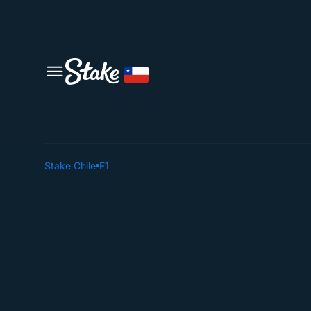
Stake Chile
F1