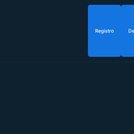
Registro
De