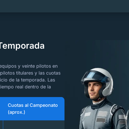
a Temporada
quipos y veinte pilotos en
ilotos titulares y las cuotas
icio de la temporada. Las
tiempo real dentro de la
Cuotas al Campeonato
(aprox.)