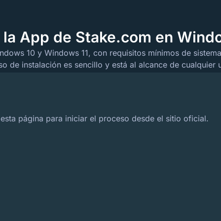
r la App de Stake.com en Wind
ndows 10 y Windows 11, con requisitos mínimos de sistema
 de instalación es sencillo y está al alcance de cualquier 
sta página para iniciar el proceso desde el sitio oficial.