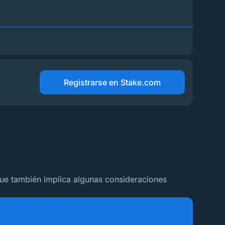
Registrarse en Stake.com
unque también implica algunas consideraciones