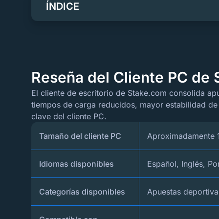
ÍNDICE
Reseña del Cliente PC de
El cliente de escritorio de Stake.com consolida ap
tiempos de carga reducidos, mayor estabilidad de 
clave del cliente PC.
Tamaño del cliente PC
Aproximadamente 
Idiomas disponibles
Español, Inglés, P
Categorías disponibles
Apuestas deportiva