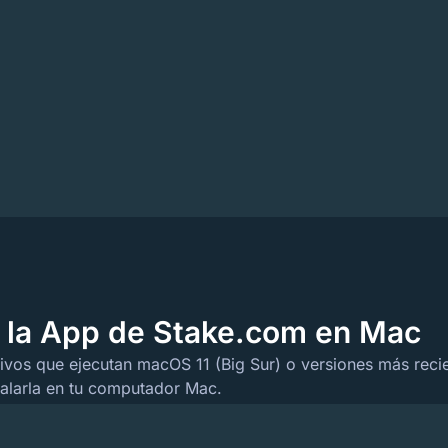
r la App de Stake.com en Mac
ivos que ejecutan macOS 11 (Big Sur) o versiones más recie
talarla en tu computador Mac.