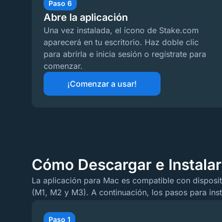
Paso 6
Abre la aplicación
Una vez instalada, el ícono de Stake.com
aparecerá en tu escritorio. Haz doble clic
para abrirla e inicia sesión o regístrate para
comenzar.
¡Comenzar a usar!
Cómo Descargar e Instala
La aplicación para Mac es compatible con disposit
(M1, M2 y M3). A continuación, los pasos para ins
Paso 1