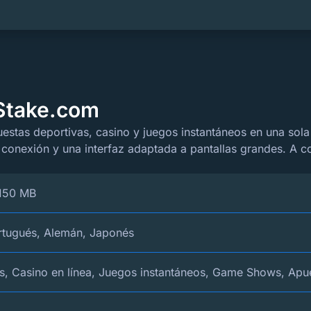
 Stake.com
uestas deportivas, casino y juegos instantáneos en una sola
conexión y una interfaz adaptada a pantallas grandes. A co
150 MB
ortugués, Alemán, Japonés
s, Casino en línea, Juegos instantáneos, Game Shows, Apu