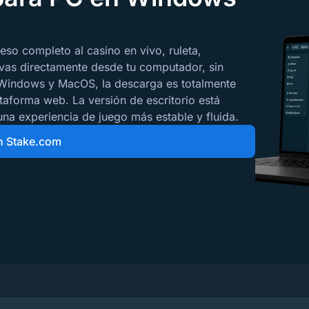
eso completo al casino en vivo, ruleta,
vas directamente desde tu computador, sin
 Windows y MacOS, la descarga es totalmente
ataforma web. La versión de escritorio está
na experiencia de juego más estable y fluida.
en Stake.com