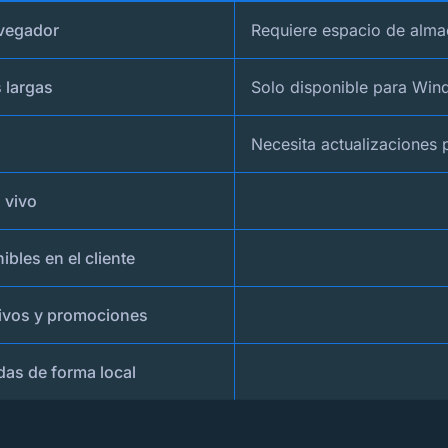
avegador
Requiere espacio de alm
 largas
Solo disponible para Win
Necesita actualizaciones 
 vivo
bles en el cliente
tivos y promociones
das de forma local