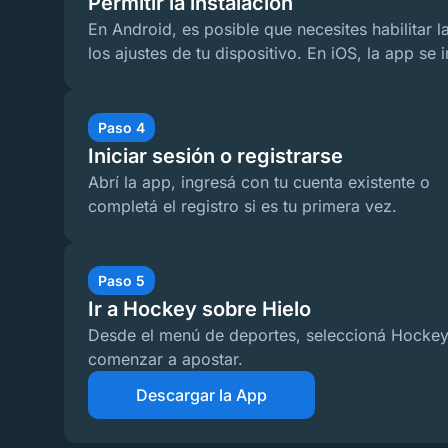
Permitir la instalación
En Android, es posible que necesites habilitar 
los ajustes de tu dispositivo. En iOS, la app se
Paso 4
Iniciar sesión o registrarse
Abrí la app, ingresá con tu cuenta existente o
completá el registro si es tu primera vez.
Paso 5
Ir a Hockey sobre Hielo
Desde el menú de deportes, seleccioná Hockey s
comenzar a apostar.
Descargar la App