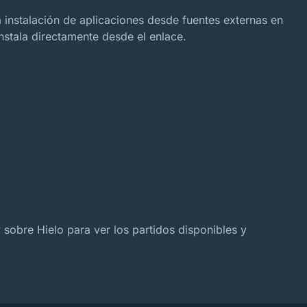
la instalación de aplicaciones desde fuentes externas en
 instala directamente desde el enlace.
obre Hielo para ver los partidos disponibles y