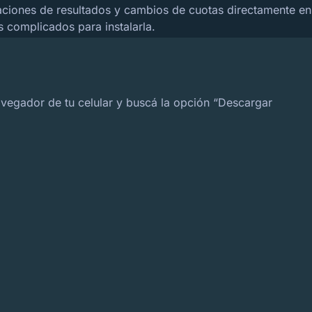
ciones de resultados y cambios de cuotas directamente en t
 complicados para instalarla.
navegador de tu celular y buscá la opción “Descargar