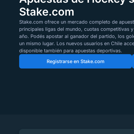
Stake.com
Stake.com ofrece un mercado completo de apuesta
principales ligas del mundo, cuotas competitivas y
año. Podés apostar al ganador del partido, los go
un mismo lugar. Los nuevos usuarios en Chile acce
disponible también para apuestas deportivas.
Registrarse en Stake.com