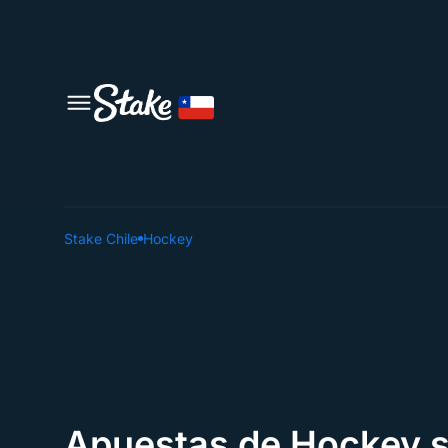
Stake Chile
Hockey
Apuestas de Hockey s