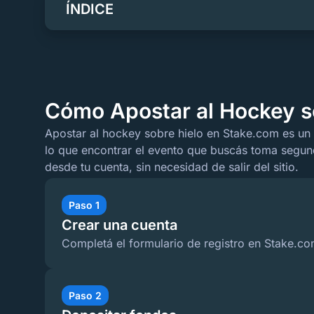
ÍNDICE
Cómo Apostar al Hockey s
Apostar al hockey sobre hielo en Stake.com es un p
lo que encontrar el evento que buscás toma segund
desde tu cuenta, sin necesidad de salir del sitio.
Paso 1
Crear una cuenta
Completá el formulario de registro en Stake.com
Paso 2