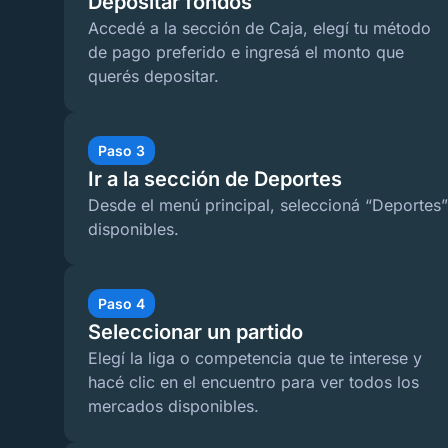
Depositar fondos
Accedé a la sección de Caja, elegí tu método
de pago preferido e ingresá el monto que
querés depositar.
Paso 3
Ir a la sección de Deportes
Desde el menú principal, seleccioná “Deportes” 
disponibles.
Paso 4
Seleccionar un partido
Elegí la liga o competencia que te interese y
hacé clic en el encuentro para ver todos los
mercados disponibles.