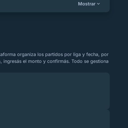
Mostrar
aforma organiza los partidos por liga y fecha, por
, ingresás el monto y confirmás. Todo se gestiona